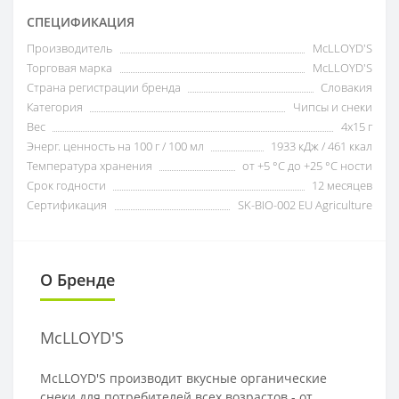
СПЕЦИФИКАЦИЯ
Производитель
McLLOYD'S
Торговая марка
McLLOYD'S
Страна регистрации бренда
Словакия
Категория
Чипсы и снеки
Вес
4x15 г
Энерг. ценность на 100 г / 100 мл
1933 кДж / 461 ккал
Температура хранения
от +5 °C до +25 °C ности
Срок годности
12 месяцев
Сертификация
SK-BIO-002 EU Agriculture
О Бренде
McLLOYD'S
McLLOYD'S производит вкусные органические
снеки для потребителей всех возрастов - от