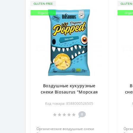
GLUTEN-FREE
GLUTEN-
Organic
Organ
Воздушные кукурузные
В
снеки Biosaurus "Морская
сне
соль" с фиолетовой
Код товара: 8588000526505
кукурузой органические, 25 г
0
Органические воздушные снеки
Орга