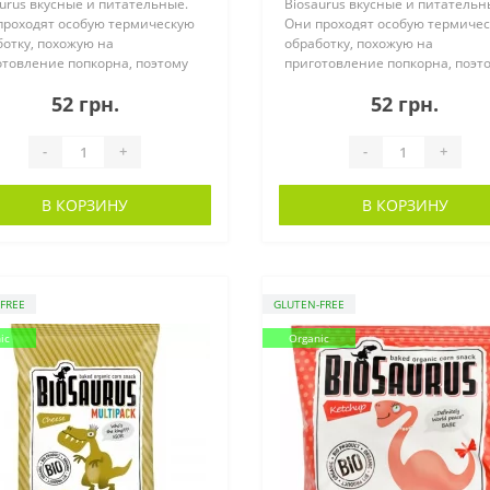
urus вкусные и питательные.
Biosaurus вкусные и питательн
проходят особую термическую
Они проходят особую термиче
отку, похожую на
обработку, похожую на
отовление попкорна, поэтому
приготовление попкорна, поэт
по..
52 грн.
52 грн.
-
+
-
+
В КОРЗИНУ
В КОРЗИНУ
FREE
GLUTEN-FREE
ic
Organic