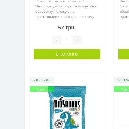
Biosaurus вкусные и питательные.
Biosa
Они проходят особую термическую
Они 
обработку, похожую на
обраб
приготовление попкорна, поэтому
приг
по..
по..
52 грн.
-
+
В КОРЗИНУ
GLUTEN-FREE
GLUTEN-
Organic
Organ