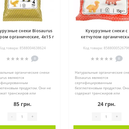
урузные снеки Biosaurus
Кукурузные снеки с
ром органические, 4x15 г
кетчупом органическ
Biosaurus, 15 г
Код товара: 8588004638624
Код товара: 858800052679
0
0
ральные органические снеки
Натуральные органические сн
urus являются
Biosaurus являются
ифицированным
сертифицированным
лютеновым продуктом. Они не
безглютеновым продуктом. Он
ржат трансжиров или
содержат трансжиров или
терина. Запеченные пр..
холестерина. Запеченные пр..
85 грн.
24 грн.
-
+
-
+