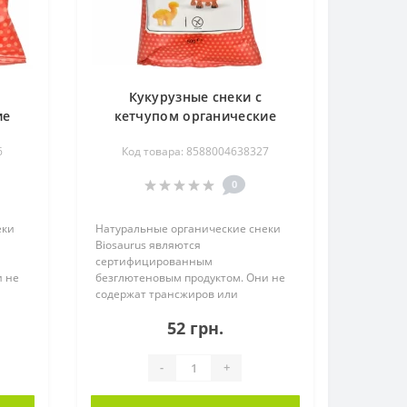
Кукурузные снеки с
ие
кетчупом органические
Biosaurus, 50 г
6
Код товара: 8588004638327
0
еки
Натуральные органические снеки
Biosaurus являются
сертифицированным
и не
безглютеновым продуктом. Они не
содержат трансжиров или
холестерина. Запеченные пр..
52 грн.
-
+