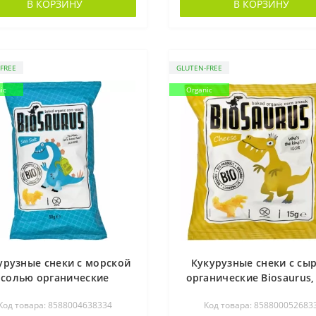
В КОРЗИНУ
В КОРЗИНУ
FREE
GLUTEN-FREE
ic
Organic
урузные снеки с морской
Кукурузные снеки с сы
солью органические
органические Biosaurus, 
Biosaurus, 50 г
Код товара: 8588004638334
Код товара: 858800052683