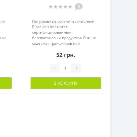
0
еки
Натуральные органические снеки
Biosaurus являются
сертифицированным
и не
безглютеновым продуктом. Они не
содержат трансжиров или
холестерина. Запеченные пр..
52 грн.
-
+
В КОРЗИНУ