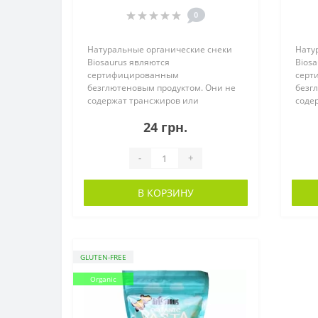
0
Натуральные органические снеки
Нату
Biosaurus являются
Biosa
сертифицированным
серт
безглютеновым продуктом. Они не
безг
содержат трансжиров или
соде
холестерина. Запеченные пр..
холес
24 грн.
-
+
В КОРЗИНУ
GLUTEN-FREE
Organic