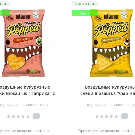
FREE
GLUTEN-FREE
ic
Organic
оздушные кукурузные
Воздушные кукурузн
ки Biosaurus "Паприка" с
снеки Biosaurus "Сыр Н
красной чечевицей
органические, 25 г
Код товара: 8588007291116
Код товара: 858800052639
органические, 25 г
0
0
нические воздушные снеки
Органические воздушные снек