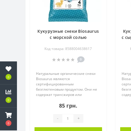
Кукурузные снеки Biosaurus
Кук
с морской солью
с сы
органические, 4x15 г
Код товара: 8588004638617
0
Натуральные органические снеки
Нату
0
Biosaurus являются
Biosa
сертифицированным
серт
безглютеновым продуктом. Они не
безг
содержат трансжиров или
соде
холестерина. Запеченные пр..
холес
0
85 грн.
-
+
0