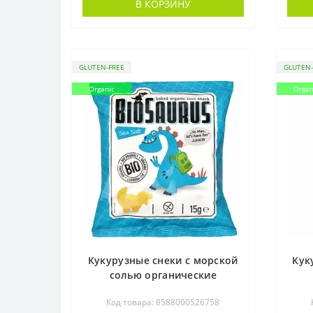
В КОРЗИНУ
GLUTEN-FREE
GLUTEN-
Organic
Organ
Кукурузные снеки с морской
Кук
солью органические
Biosaurus, 15 г
Код товара: 8588000526758