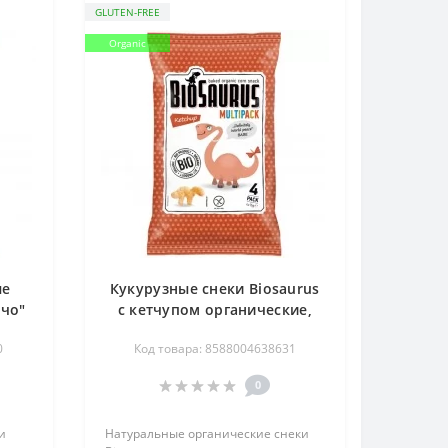
GLUTEN-FREE
Organic
ые
Кукурузные снеки Biosaurus
ачо"
с кетчупом органические,
4x15 г
0
Код товара: 8588004638631
0
и
Натуральные органические снеки