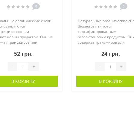
0
0
ральные органические снеки
Натуральные органические сн
urus являются
Biosaurus являются
ифицированным
сертифицированным
лютеновым продуктом. Они не
безглютеновым продуктом. Он
ржат трансжиров или
содержат трансжиров или
терина. Запеченные пр..
холестерина. Запеченные пр..
52 грн.
24 грн.
-
+
-
+
В КОРЗИНУ
В КОРЗИНУ