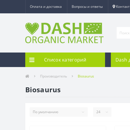
Оплата и доставка
Вопросы и ответы
Контак
Список категорий
Dash 
Производитель
Biosaurus
Biosaurus