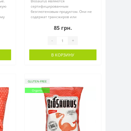
ые.
Biosaurus являются
скую
сертифицированным
безглютеновым продуктом. Они не
ому
содержат трансжиров или
холестерина. Запеченные пр..
85 грн.
-
+
В КОРЗИНУ
GLUTEN-FREE
Organic