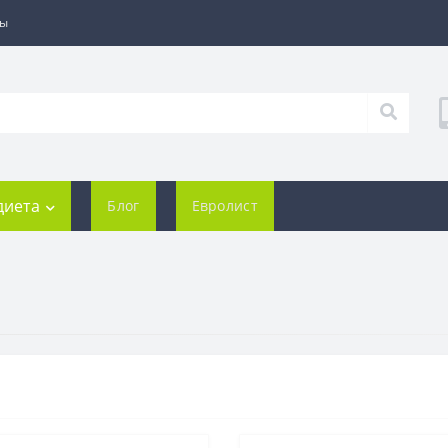
ты
диета
Блог
Евролист