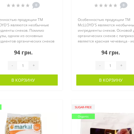
0
0
енностью продукции ТМ
Особенностью продукции ТМ
OYD'S являются необычные
McLLOYD'S являются необычн
едиенты снеков. Помимо
ингредиенты снеков. Основой 
узы, одним из основных
органических снеков с паприк
едиентов органических снеков
является красная чечевица - ис
ск..
94 грн.
94 грн.
-
+
-
+
В КОРЗИНУ
В КОРЗИНУ
SUGAR-FREE
Organic