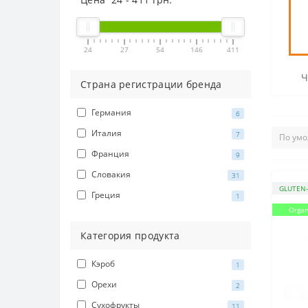
24
27
54
146
411
Ч
Cтрана регистрации бренда
Германия
6
Италия
7
Франция
9
Словакия
31
GLUTEN-
Греция
1
Organ
Категория продукта
Кэроб
1
Орехи
2
Сухофрукты
11