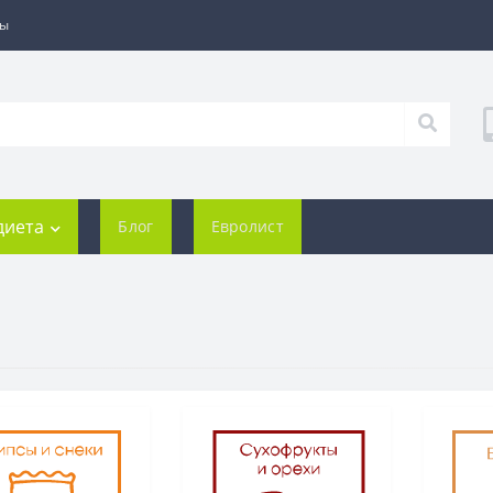
ты
диета
Блог
Евролист