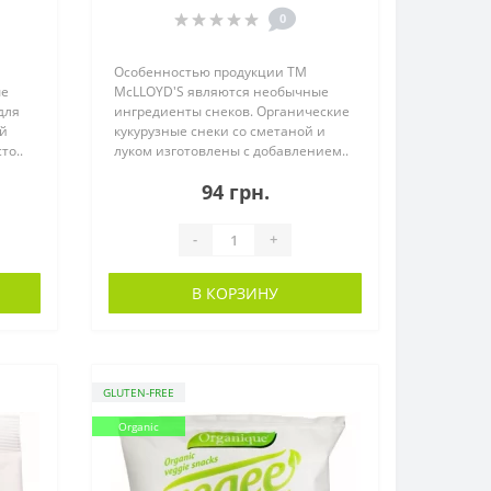
0
Особенностью продукции ТМ
ые
McLLOYD'S являются необычные
для
ингредиенты снеков. Органические
ой
кукурузные снеки со сметаной и
то..
луком изготовлены с добавлением..
94 грн.
-
+
В КОРЗИНУ
GLUTEN-FREE
Organic