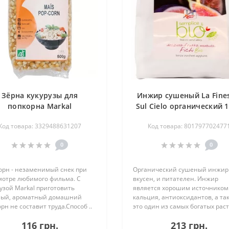
Зёрна кукурузы для
Инжир сушеный La Fines
попкорна Markal
Sul Cielo органический 1
органические, 500 г
Код товара: 3329488631207
Код товара: 801797702477
0
0
орн - незаменимый снек при
Органический сушеный инжир
мотре любимого фильма. С
вкусен, и питателен. Инжир
узой Markal приготовить
является хорошим источником
ный, ароматный домашний
кальция, антиоксидантов, а та
рн не составит труда.Способ ..
это один из самых богатых раст
116 грн.
213 грн.