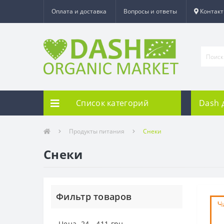
Оплата и доставка
Вопросы и ответы
Контак
Список категорий
Dash 
Продукты питания
Снеки
Снеки
Фильтр товаров
Цена
24
-
411
грн.