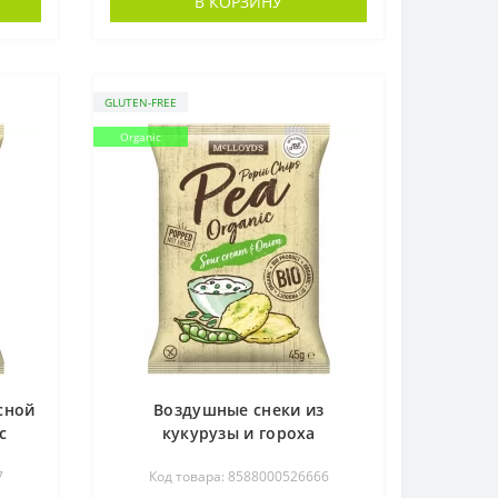
В КОРЗИНУ
GLUTEN-FREE
Organic
сной
Воздушные снеки из
с
кукурузы и гороха
45 г
McLLOYD'S со сметаной и
7
Код товара: 8588000526666
луком органические, 45 г