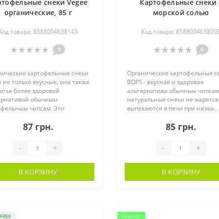
ртофельные снеки Vegee
Картофельные снеки 
органические, 85 г
морской солью
органические BOPS, 85
Код товара: 8588004638143
Код товара: 858800463809
0
0
нические картофельные снеки
Органические картофельные с
 не только вкусные, они также
BOPS - вкусная и здоровая
ются более здоровой
альтернатива обычным чипсам
ернативой обычным
натуральные снеки не жарятся,
офельным чипсам. Эти
выпекаются в печи при низки..
альные ..
87 грн.
85 грн.
-
+
-
+
В КОРЗИНУ
В КОРЗИНУ
FREE
Organic