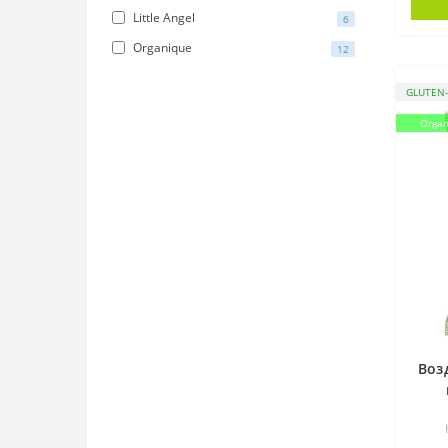
Little Angel
6
Organique
12
GLUTEN-
Organ
Воз