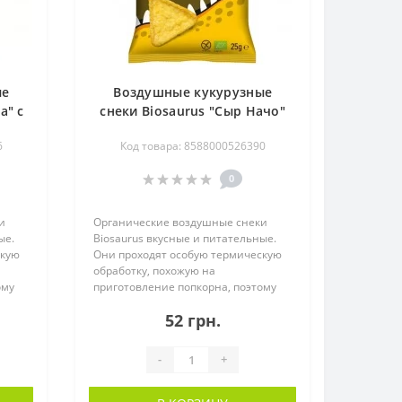
ые
Воздушные кукурузные
а" с
снеки Biosaurus "Сыр Начо"
органические, 25 г
6
Код товара: 8588000526390
0
и
Органические воздушные снеки
ые.
Biosaurus вкусные и питательные.
скую
Они проходят особую термическую
обработку, похожую на
ому
приготовление попкорна, поэтому
по..
52 грн.
-
+