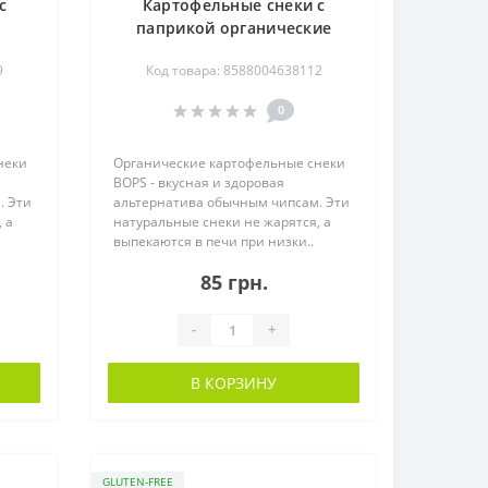
с
Картофельные снеки с
паприкой органические
 г
BOPS, 85 г
9
Код товара: 8588004638112
0
неки
Органические картофельные снеки
BOPS - вкусная и здоровая
. Эти
альтернатива обычным чипсам. Эти
 а
натуральные снеки не жарятся, а
выпекаются в печи при низки..
85 грн.
-
+
В КОРЗИНУ
GLUTEN-FREE