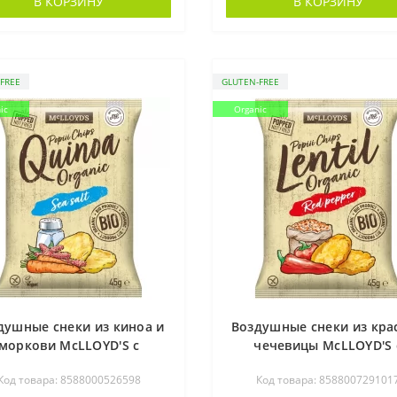
В КОРЗИНУ
В КОРЗИНУ
FREE
GLUTEN-FREE
ic
Organic
душные снеки из киноа и
Воздушные снеки из кра
моркови McLLOYD'S с
чечевицы McLLOYD'S 
морской солью
паприкой органические, 
Код товара: 8588000526598
Код товара: 858800729101
органические, 45 г