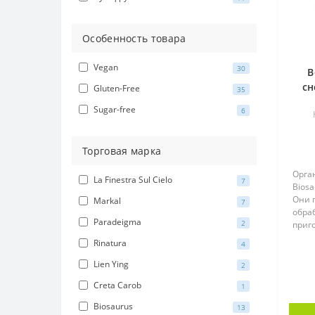
Особенность товара
Vegan
30
В
сн
Gluten-Free
35
Sugar-free
6
куку
Торговая марка
Орга
La Finestra Sul Cielo
7
Biosa
Они 
Markal
7
обраб
Paradeigma
2
приг
по..
Rinatura
4
Lien Ying
2
Creta Carob
1
Biosaurus
13