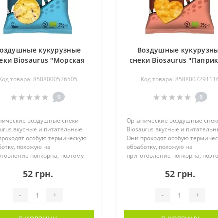
оздушные кукурузные
Воздушные кукурузн
еки Biosaurus "Морская
снеки Biosaurus "Паприк
соль" с фиолетовой
красной чечевицей
Код товара: 8588000526505
Код товара: 858800729111
рузой органические, 25 г
органические, 25 г
0
0
нические воздушные снеки
Органические воздушные снек
urus вкусные и питательные.
Biosaurus вкусные и питательн
проходят особую термическую
Они проходят особую термиче
отку, похожую на
обработку, похожую на
отовление попкорна, поэтому
приготовление попкорна, поэт
по..
52 грн.
52 грн.
-
+
-
+