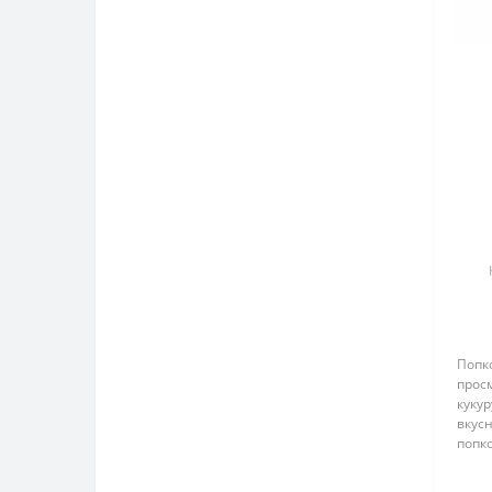
Попк
прос
кукур
вкус
попко