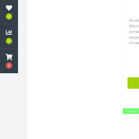
0
Особ
McLL
ингр
кукур
0
ингр
с мор
0
Organic