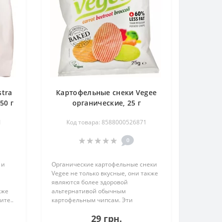
tra
Картофельные снеки Vegee
50 г
органические, 25 г
1
Код товара: 8588000526871
0
 и
Органические картофельные снеки
Vegee не только вкусные, они также
являются более здоровой
кже
альтернативой обычным
ите..
картофельным чипсам. Эти
натуральные ..
29 грн.