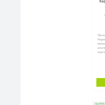
Ка
Орга
Vegee
явля
альт
карт
натур
GLUTEN-