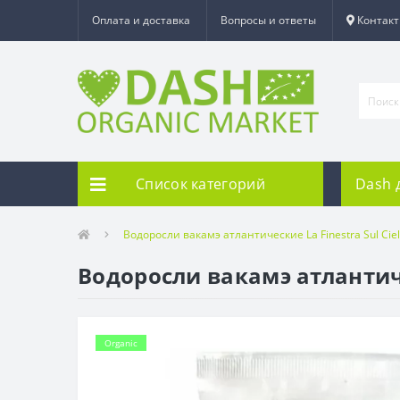
Оплата и доставка
Вопросы и ответы
Контак
Список категорий
Dash 
Водоросли вакамэ атлантические La Finestra Sul Ciel
Водоросли вакамэ атлантичес
Organic