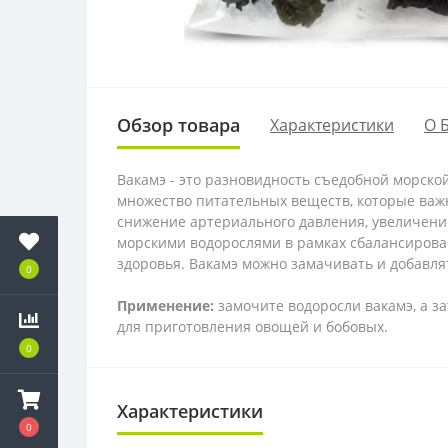
Обзор товара
Характеристики
О 
Вакамэ - это разновидность съедобной морско
множество питательных веществ, которые важ
снижение артериального давления, увеличение
морскими водорослями в рамках сбалансирова
здоровья. Вакамэ можно замачивать и добавля
0
Применение:
замочите водоросли вакамэ, а за
для приготовления овощей и бобовых.
0
Характеристики
0