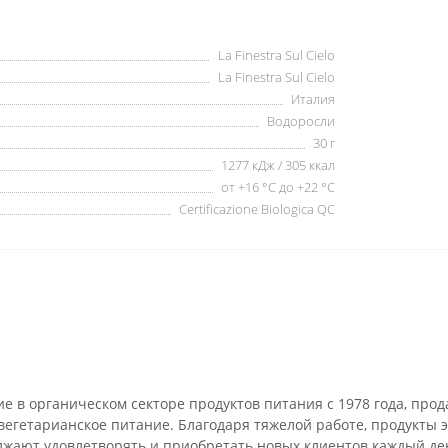
La Finestra Sul Cielo
La Finestra Sul Cielo
Италия
Водоросли
30 г
1277 кДж / 305 ккал
от +16 °C до +22 °C
Certificazione Biologica QC
тие в органическом секторе продуктов питания с 1978 года, про
вегетарианское питание. Благодаря тяжелой работе, продукты 
жают удовлетворять и приобретать новых клиентов каждый день.