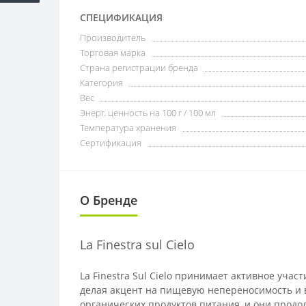
СПЕЦИФИКАЦИЯ
Производитель
Торговая марка
Страна регистрации бренда
Категория
Вес
Энерг. ценность на 100 г / 100 мл
Температура хранения
Сертификация
О Бренде
La Finestra sul Cielo
La Finestra Sul Cielo принимает активное учас
делая акцент на пищевую непереносимость и 
органических продуктов питания, и они продол