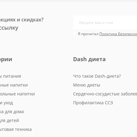
акциях и скидках?
ссылку
Я прочитал
Политика Безопасно
ории
Dash диета
ы питания
Что такое Dash-диета?
ьные напитки
Меню диеты
гольные напитки
Сердечно-сосудистые заболе
и уход
Профилактика ССЗ
ка для дома
для детей
ытовая техника