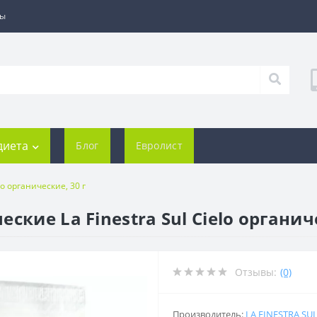
ты
диета
Блог
Евролист
o органические, 30 г
кие La Finestra Sul Cielo органиче
Отзывы:
(0)
Производитель:
LA FINESTRA SUL