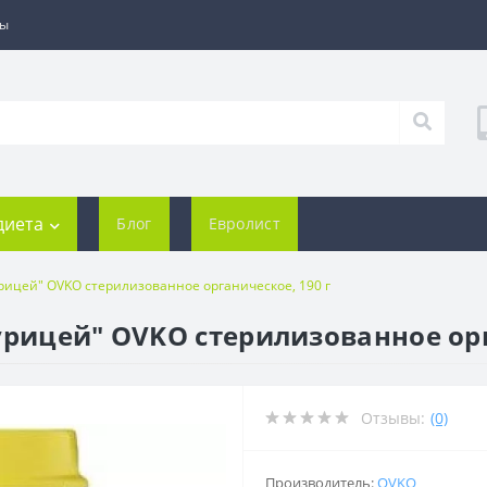
ты
диета
Блог
Евролист
урицей" OVKO стерилизованное органическое, 190 г
урицей" OVKO стерилизованное орг
Отзывы:
(0)
Производитель:
OVKO