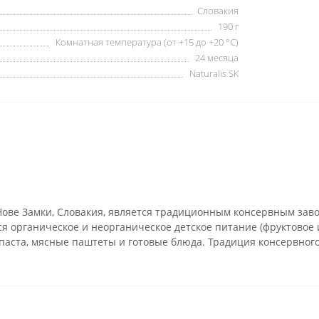
Словакия
190 г
Комнатная температура (от +15 до +20 °C)
24 месяца
Naturalis SК
Нове Замки, Словакия, является традиционным консервным зав
 органическое и неорганическое детское питание (фруктовое и
аста, мясные паштеты и готовые блюда. Традиция консервного 