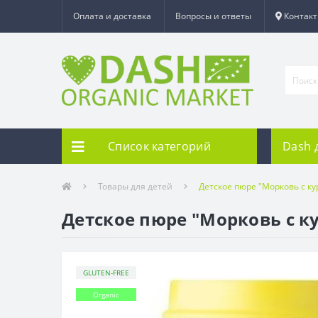
Оплата и доставка
Вопросы и ответы
Контак
Список категорий
Dash 
Товары для детей
Детское пюре "Морковь с к
Детское пюре "Морковь с к
GLUTEN-FREE
Organic