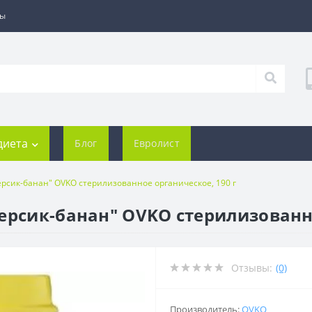
ты
диета
Блог
Евролист
ерсик-банан" OVKO стерилизованное органическое, 190 г
ерсик-банан" OVKO стерилизованно
Отзывы:
(0)
Производитель:
OVKO