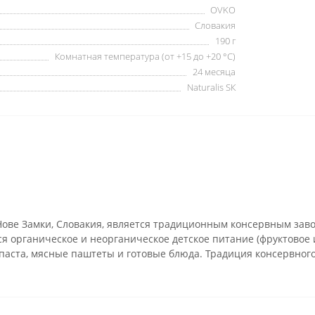
OVKO
Словакия
190 г
Комнатная температура (от +15 до +20 °C)
24 месяца
Naturalis SК
Нове Замки, Словакия, является традиционным консервным зав
 органическое и неорганическое детское питание (фруктовое и
аста, мясные паштеты и готовые блюда. Традиция консервного 