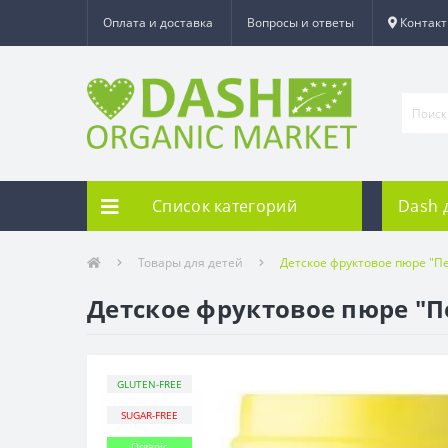
Оплата и доставка
Вопросы и ответы
Контак
Список категорий
Dash 
Товары для детей
Детское фруктовое пюре "П
Детское фруктовое пюре "П
GLUTEN-FREE
SUGAR-FREE
Organic