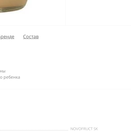
Бренде
Состав
аны
о ребенка
NOVOFRUCT SK