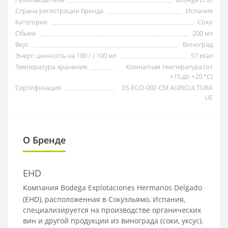
Страна регистрации бренда
Испания
Категория
Соки
Обьем
200 мл
Вкус
Виноград
Энерг. ценность на 100 г / 100 мл
57 ккал
Температура хранения
Комнатная температура (от
+15 до +20 °C)
Сертификация
ES-ECO-002-CM AGRICULTURA
UE
О Бренде
EHD
Компания Bodega Explotaciones Hermanos Delgado
(EHD), расположенная в Сокуэльямо, Испания,
специализируется на производстве органических
вин и другой продукции из винограда (соки, уксус).