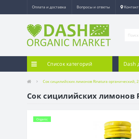
Оплата и доставка
Вопросы и ответы
Контак
Список категорий
Dash 
Сок сицилийских лимонов Rinatura органический, 2
Сок сицилийских лимонов R
Organic