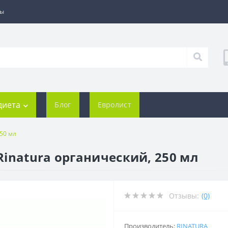
ты
диета
Блог
Евролист
50 мл
inatura органический, 250 мл
Отзывы:
(0)
Производитель:
RINATURA