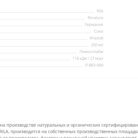
Rila
Rinatura
Германия
Соки
Италия
250 мл
Лимон/лайм
116 кДж / 27 ккал
IT-BIO-009
 на производстве натуральных и органических сертифицирован
RILA, производится на собственных производственных площадка
до производства, фасовки и розничной упаковки, гарантирует,