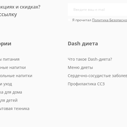
акциях и скидках?
ссылку
Я прочитал
Политика Безопасно
ории
Dash диета
ы питания
Что такое Dash-диета?
ьные напитки
Меню диеты
гольные напитки
Сердечно-сосудистые заболе
и уход
Профилактика ССЗ
ка для дома
для детей
ытовая техника