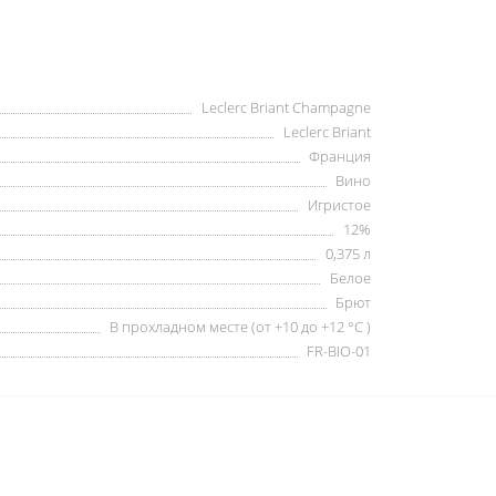
Leclerc Briant Champagne
Leclerc Briant
Франция
Вино
Игристое
12%
0,375 л
Белое
Брют
В прохладном месте (от +10 до +12 °C )
FR-BIO-01