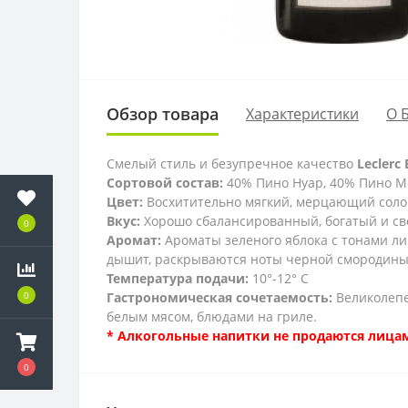
Обзор товара
Характеристики
О 
Смелый стиль и безупречное качество
Leclerc 
Сортовой состав:
40% Пино Нуар, 40% Пино М
Цвет:
Восхитительно мягкий, мерцающий солом
Вкус:
Хорошо сбалансированный, богатый и св
0
Аромат:
Ароматы зеленого яблока с тонами ли
дышит, раскрываются ноты черной смородины, п
Температура подачи:
10°-12° C
Гастрономическая сочетаемость:
Великолепе
0
белым мясом, блюдами на гриле.
* Алкогольные напитки не продаются лицам
0