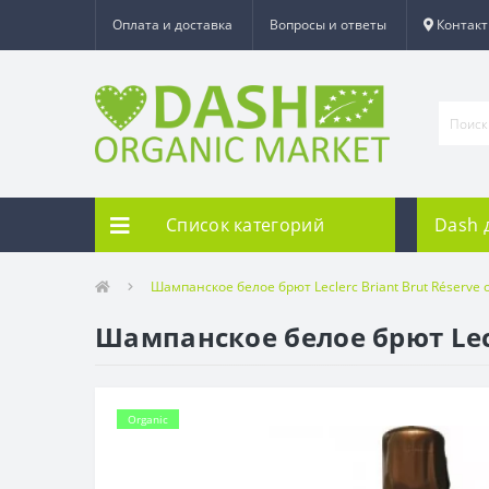
Оплата и доставка
Вопросы и ответы
Контак
Список категорий
Dash 
Шампанское белое брют Leclerc Briant Brut Réserve 
Шампанское белое брют Lecl
Organic