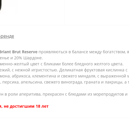
Бренде
Briant Brut Reserve
проявляються в балансе между богатством, 
енье и 20% Шардоне.
енно-желтый цвет с бликами более бледного желтого цвета.
ежий, с нежной игристостью. Деликатная фруктовая кислинка с
мона, абрикоса, клементина и свежего миндаля, с выраженной 
ерсика, апельсина, свежего винограда, граната и лакрицы, а 
н в роли аперитива, прекрасен с блюдами из морепродуктов и 
, не достигшим 18 лет