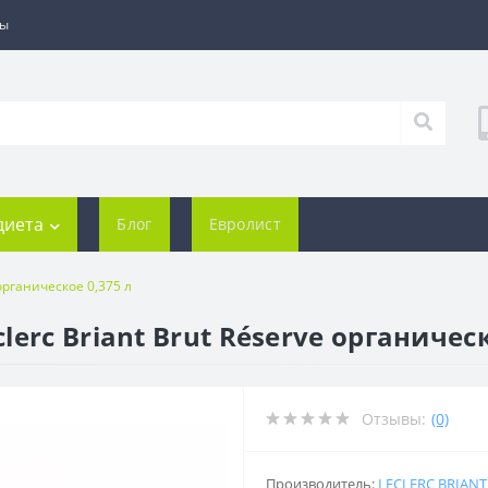
ты
диета
Блог
Евролист
органическое 0,375 л
erc Briant Brut Réserve органическ
Отзывы:
(0)
Производитель:
LECLERC BRIANT