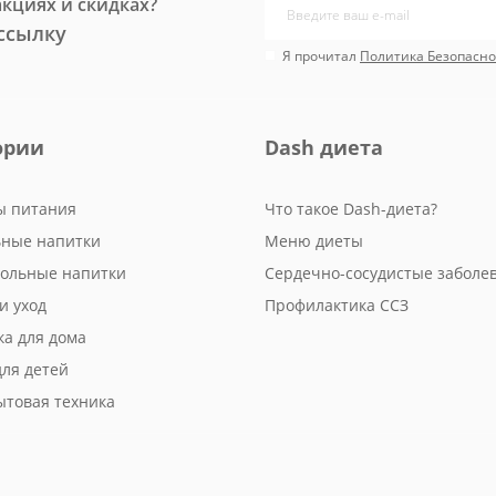
акциях и скидках?
ссылку
Я прочитал
Политика Безопасно
ории
Dash диета
ы питания
Что такое Dash-диета?
ьные напитки
Меню диеты
гольные напитки
Сердечно-сосудистые заболе
и уход
Профилактика ССЗ
ка для дома
для детей
ытовая техника