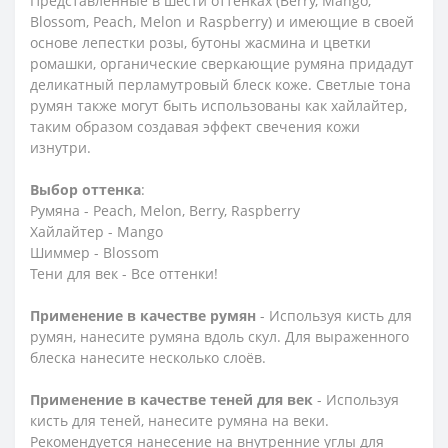
Представленные в шести оттенках (Berry, Mango,
Blossom, Peach, Melon и Raspberry) и имеющие в своей
основе лепестки розы, бутоны жасмина и цветки
ромашки, органические сверкающие румяна придадут
деликатный перламутровый блеск коже. Светлые тона
румян также могут быть использованы как хайлайтер,
таким образом создавая эффект свечения кожи
изнутри.
Выбор оттенка
:
Румяна - Peach, Melon, Berry, Raspberry
Хайлайтер - Mango
Шиммер - Blossom
Тени для век - Все оттенки!
Применение в качестве румян
- Используя кисть для
румян, нанесите румяна вдоль скул. Для выраженного
блеска нанесите несколько слоёв.
Применение в качестве теней для век
- Используя
кисть для теней, нанесите румяна на веки.
Рекомендуется нанесение на внутренние углы для