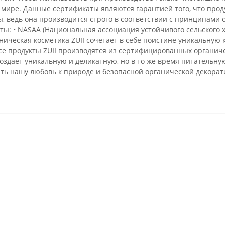
мире. Данные сертификаты являются гарантией того, что прод
, ведь она производится строго в соответствии с принципами о
: • NASAA (Национальная ассоциация устойчивого сельского х
ническая косметика ZUII сочетает в себе поистине уникальну
Все продукты ZUII производятся из сертифицированных органиче
создает уникальную и деликатную, но в то же время питательну
ить нашу любовь к природе и безопасной органической декоратив