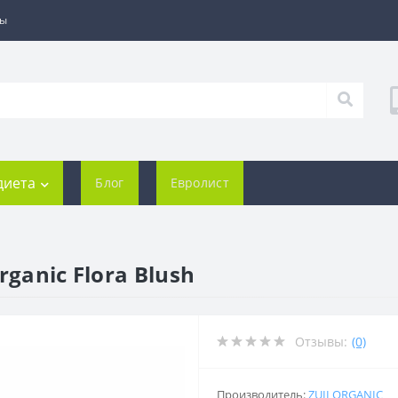
ты
диета
Блог
Евролист
ganic Flora Blush
Отзывы:
(0)
Производитель:
ZUII ORGANIC