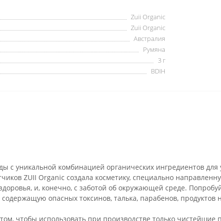
Zuii Organic
Zuii Organic
Австралия
Румяна
3 г
BDIH
оды с уникальной комбинацией органических ингредиентов для 
чиков ZUII Organic создала косметику, специально направленн
 здоровья, и, конечно, с заботой об окружающей среде. Попроб
 содержащую опасных токсинов, талька, парабенов, продуктов 
в том, чтобы использовать при производстве только чистейшие