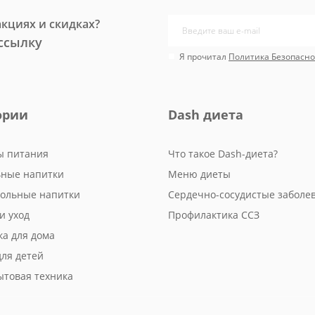
акциях и скидках?
ссылку
Я прочитал
Политика Безопасно
ории
Dash диета
ы питания
Что такое Dash-диета?
ьные напитки
Меню диеты
гольные напитки
Сердечно-сосудистые заболе
и уход
Профилактика ССЗ
ка для дома
для детей
ытовая техника