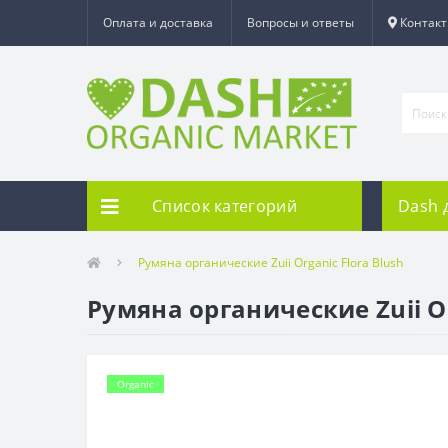
Оплата и доставка
Вопросы и ответы
Контак
Список категорий
Dash 
Румяна органические Zuii Organic Flora Blush
Румяна органические Zuii Or
Organic