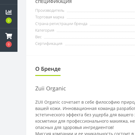
СПЕЦИФИКАЦИЯ
Производитель
Торговая марка
0
Страна регистрации бренда
Категория
Вес
Сертификация
0
О Бренде
Zuii Organic
ZUII Organic сочетает в себе философию прир
вашей кожи. Инновационная команда разработ
эстетического эффекта без ущерба для вашего
косметики для профессионального макияжа, не
опасных для здоровья ингредиентов!
Миссия компании и ее уникальность состоит 