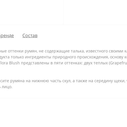
Бренде
Состав
вные оттенки румян, не содержащие талька, известного своим
одукта только ингредиенты природного происхождения, основу 
ora Blush представлены в пяти оттенках: двух теплых (Grapefrui
есите румяна на нижнюю часть скул, а также на середину щеки
 лицо.