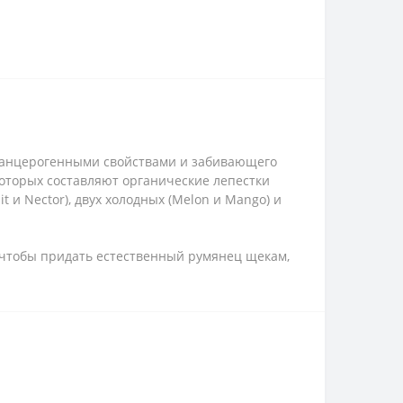
и канцерогенными свойствами и забивающего
которых составляют органические лепестки
t и Nector), двух холодных (Melon и Mango) и
, чтобы придать естественный румянец щекам,