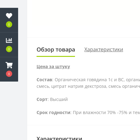
0
Обзор товара
Характеристики
0
Цена за штуку
0
Состав
: Органическая говядина 1с и ВС, орга
смесь, цитрат натрия декстроза, смесь органич
Сорт
: Высший
Срок годности
: При влажности 70% -75% и темп
Характеристики