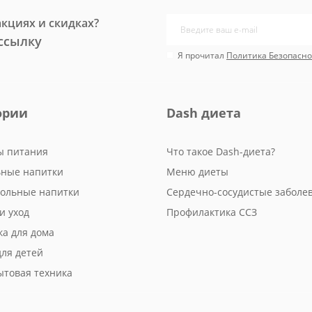
акциях и скидках?
ссылку
Я прочитал
Политика Безопасно
ории
Dash диета
ы питания
Что такое Dash-диета?
ьные напитки
Меню диеты
гольные напитки
Сердечно-сосудистые заболе
и уход
Профилактика ССЗ
ка для дома
для детей
ытовая техника