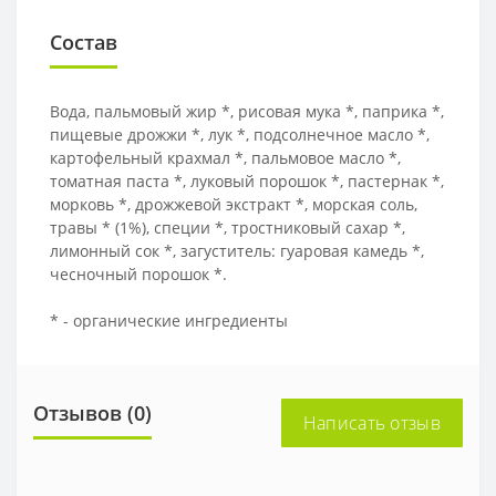
Состав
Вода, пальмовый жир *, рисовая мука *, паприка *,
пищевые дрожжи *, лук *, подсолнечное масло *,
картофельный крахмал *, пальмовое масло *,
томатная паста *, луковый порошок *, пастернак *,
морковь *, дрожжевой экстракт *, морская соль,
травы * (1%), специи *, тростниковый сахар *,
лимонный сок *, загуститель: гуаровая камедь *,
чесночный порошок *.
* - органические ингредиенты
Отзывов (0)
Написать отзыв