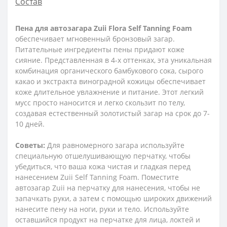
Состав
Пена для автозагара Zuii Flora Self Tanning Foam
обеспечивает мгновенный бронзовый загар.
Питательные ингредиенты пены придают коже
сияние. Представленная в 4-х оттенках, эта уникальная
комбинация органического бамбукового сока, сырого
какао и экстракта виноградной кожицы обеспечивает
коже длительное увлажнение и питание. Этот легкий
мусс просто наносится и легко скользит по телу,
создавая естественный золотистый загар на срок до 7-
10 дней.
Советы:
Для равномерного загара используйте
специальную отшелушивающую перчатку, чтобы
убедиться, что ваша кожа чистая и гладкая перед
нанесением Zuii Self Tanning Foam. Поместите
автозагар Zuii на перчатку для нанесения, чтобы не
запачкать руки, а затем с помощью широких движений
нанесите пену на ноги, руки и тело. Используйте
оставшийся продукт на перчатке для лица, локтей и