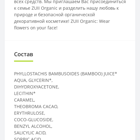
всех средств. Мы приглашаем Вас присоединиться
к семье ZUII Organic и разделить нашу любовь к
природе и безопасной органической
декоративной косметике! ZUII Organic: Wear
flowers on your face!
Состав
PHYLLOSTACHIS BAMBUSOIDES (BAMBOO) JUICE*
AQUA, GLYCERIN*,
DIHYDROXYACETONE,
LECITHIN*
CARAMEL,
THEOBROMA CACAO,
ERYTHRULOSE,
COCO-GLUCOSIDE,
BENZYL ALCOHOL,
SALICYLIC ACID,
SORBIC ACID,