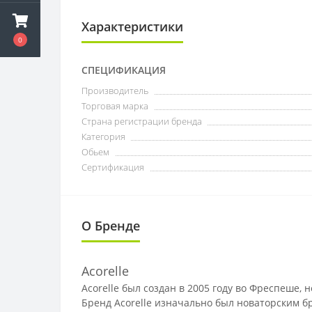
Характеристики
0
СПЕЦИФИКАЦИЯ
Производитель
Торговая марка
Страна регистрации бренда
Категория
Обьем
Сертификация
О Бренде
Acorelle
Acorelle был создан в 2005 году во Фреспеше,
Бренд Acorelle изначально был новаторским б