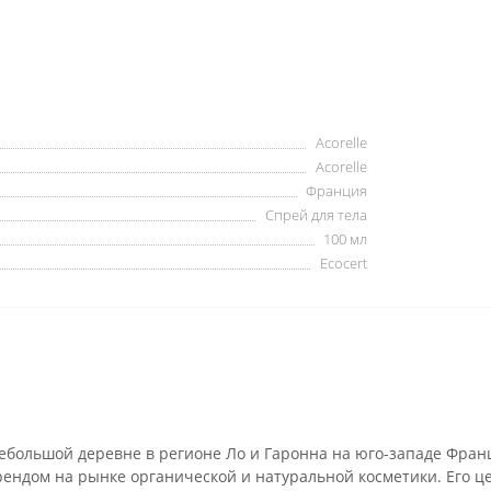
Acorelle
Acorelle
Франция
Спрей для тела
100 мл
Ecocert
 небольшой деревне в регионе Ло и Гаронна на юго-западе Фран
рендом на рынке органической и натуральной косметики. Его 