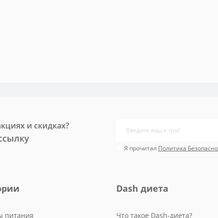
акциях и скидках?
ссылку
Я прочитал
Политика Безопасно
ории
Dash диета
ы питания
Что такое Dash-диета?