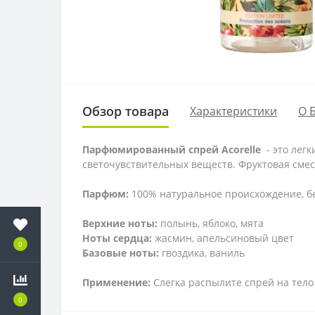
Обзор товара
Характеристики
О 
Парфюмированный спрей Acorelle
- это легк
светочувствительных веществ. Фруктовая смес
Парфюм:
100% натуральное происхождение, б
Верхние ноты:
полынь, яблоко, мята
Ноты сердца:
жасмин, апельсиновый цвет
0
Базовые ноты:
гвоздика, ваниль
Применение:
Слегка распылите спрей на тело
0