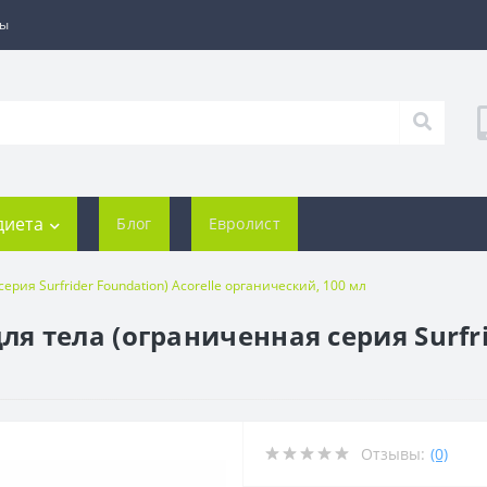
ты
диета
Блог
Евролист
ия Surfrider Foundation) Acorelle органический, 100 мл
тела (ограниченная серия Surfrid
Отзывы:
(0)