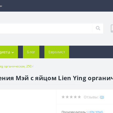
ты
диета
Блог
Евролист
ng органическая, 250 г
ия Мэй с яйцом Lien Ying органич
Отзывы:
(0)
Производитель:
LIEN YING