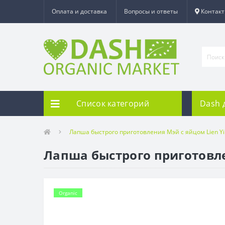
Оплата и доставка
Вопросы и ответы
Контак
Список категорий
Dash 
Лапша быстрого приготовления Мэй с яйцом Lien Yi
Лапша быстрого приготовлен
Organic