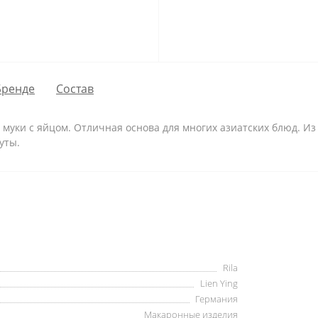
Бренде
Состав
муки с яйцом. Отличная основа для многих азиатских блюд. И
уты.
Rila
Lien Ying
Германия
Макаронные изделия