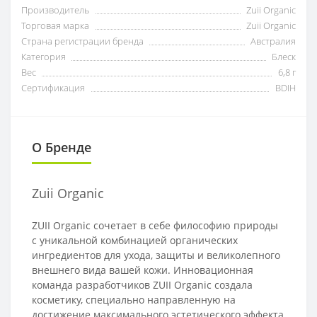
Производитель
Zuii Organic
Торговая марка
Zuii Organic
Страна регистрации бренда
Австралия
Категория
Блеск
Вес
6,8 г
Сертификация
BDIH
О Бренде
Zuii Organic
ZUII Organic сочетает в себе философию природы
с уникальной комбинацией органических
ингредиентов для ухода, защиты и великолепного
внешнего вида вашей кожи. Инновационная
команда разработчиков ZUII Organic создала
косметику, специально направленную на
достижение максимального эстетического эффекта